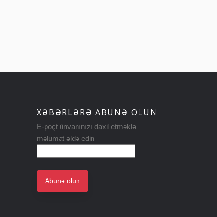
XƏBƏRLƏRƏ ABUNƏ OLUN
E-poçt ünvanınızı daxil etməklə
məlumat əldə edin
Abunə olun