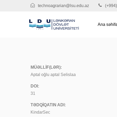
technoagrarian@lsu.edu.az
(+994)
Ana səhif
MÜƏLLİF(LƏR):
Aptal oğlu aptal Selislaa
DOI:
31
TƏDQİQATIN ADI:
KindarSec