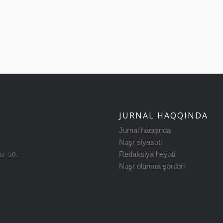
JURNAL HAQQINDA
Jurnal haqqında
Nəşr siyasəti
nı 50.
Redaksiya heyəti
Nəşr olunma şərtləri