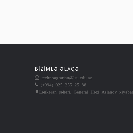
BIZIMLƏ ƏLAQƏ
technoagrarian@lsu.edu.az
(+994) 025 255 25 88
Lənkəran şəhəri, General Həzi Aslanov xiyaba