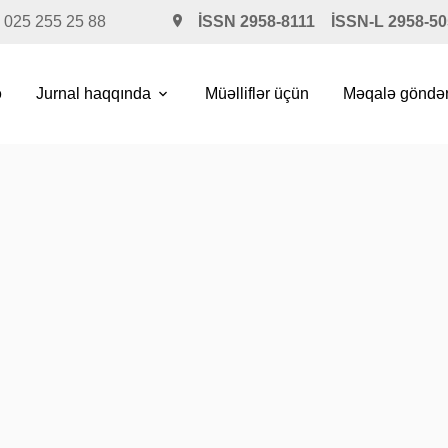
 025 255 25 88
İSSN 2958-8111 İSSN-L 2958-50
ə
Jurnal haqqında
Müəlliflər üçün
Məqalə göndə